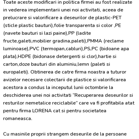
Toate aceste modificari in politica firmei au fost realizate
in vederea implementarii unei noi activitati, aceea de
prelucrare si valorificare a deseurilor de plastic-PET
(sticle plastic bauturi),folie transparenta si color ,PE
(navete bauturi si lazi paine),PP (ladite
fructe,galeti,mobilier gradina,paleti),PMMA (reclame
luminoase),PVC (termopan,cabluri),PS,PC (bidoane apa
plata),HDPE (bidonase detergenti si clor),hartie si
carton,doze bauturi din aluminiu,lemn (paleti si
europaleti). Obtinerea de catre firma noastra a tuturor
avizelor necesare colectarii de plastice si valorificarea
acestora a condus la inceputul lunii octombrie la
deschiderea unei noi activitati “Recuperarea deseurilor si
resturilor nemetalice reciclabile” care va fi profitabila atat
pentru firma LORENA cat si pentru societatea
romaneasca.
Cu masinile proprii strangem deseurile de la persoane